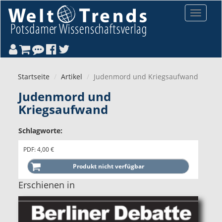
Direkt zum Inhalt
Toggle
navigat
Startseite
Artikel
Judenmord und Kriegsaufwand
Judenmord und
Kriegsaufwand
Schlagworte:
PDF: 4,00 €
Erschienen in