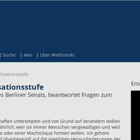
Suche
Abo
Über Welttrends
lisationsstufe
Ers
sationsstufe
s Berliner Senats, beantwortet Fragen zum
chaften umkrempeln und von Grund auf verändern wollen.
efährlich, weil sie immer Menschen vergewaltigen und weil
ite oder einer Machtclique formen wollen. Ich gehöre
nd phantasievoll auf die jeweiligen Herausforderungen der