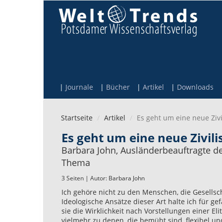
Direkt zum Inhalt
Journale
Bücher
Artikel
Downloads
Startseite
Artikel
Es geht um eine neue Zivi
Es geht um eine neue Zivili
Barbara John, Ausländerbeauftragte de
Thema
3 Seiten | Autor:
Barbara John
Ich gehöre nicht zu den Menschen, die Gesells
Ideologische Ansätze dieser Art halte ich für g
sie die Wirklichkeit nach Vorstellungen einer El
vielmehr zu denen, die bemüht sind, flexibel u