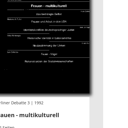
rliner Debatte 3 | 1992
rauen - multikulturell
2 Seiten