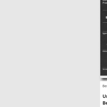
Be
U
B