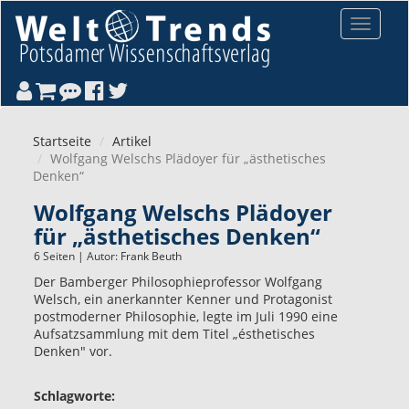
Direkt zum Inhalt
Toggle
navigat
Startseite
Artikel
Wolfgang Welschs Plädoyer für „ästhetisches
Denken“
Wolfgang Welschs Plädoyer
für „ästhetisches Denken“
6 Seiten | Autor:
Frank Beuth
Der Bamberger Philosophieprofessor Wolfgang
Welsch, ein anerkannter Kenner und Protagonist
postmoderner Philosophie, legte im Juli 1990 eine
Aufsatzsammlung mit dem Titel „ésthetisches
Denken" vor.
Schlagworte: