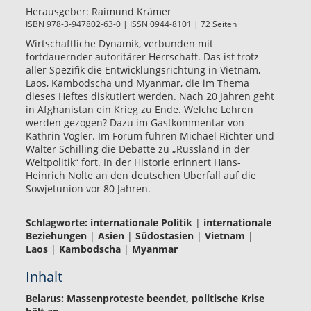
Herausgeber:
Raimund Krämer
ISBN 978-3-947802-63-0 | ISSN 0944-8101 | 72 Seiten
Wirtschaftliche Dynamik, verbunden mit
fortdauernder autoritärer Herrschaft. Das ist trotz
aller Spezifik die Entwicklungsrichtung in Vietnam,
Laos, Kambodscha und Myanmar, die im Thema
dieses Heftes diskutiert werden. Nach 20 Jahren geht
in Afghanistan ein Krieg zu Ende. Welche Lehren
werden gezogen? Dazu im Gastkommentar von
Kathrin Vogler. Im Forum führen Michael Richter und
Walter Schilling die Debatte zu „Russland in der
Weltpolitik“ fort. In der Historie erinnert Hans-
Heinrich Nolte an den deutschen Überfall auf die
Sowjetunion vor 80 Jahren.
Schlagworte:
internationale Politik
|
internationale
Beziehungen
|
Asien
|
Südostasien
|
Vietnam
|
Laos
|
Kambodscha
|
Myanmar
Inhalt
Belarus: Massenproteste beendet, politische Krise