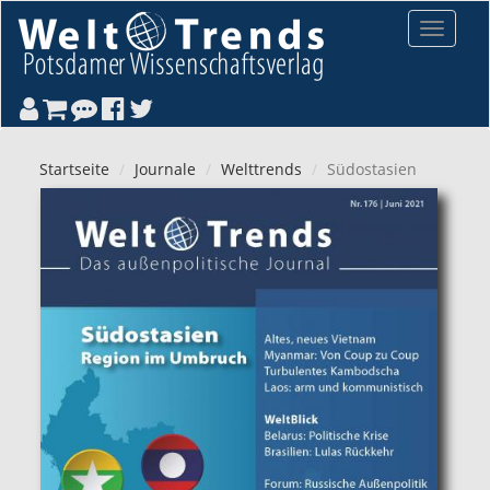
Direkt zum Inhalt
Toggle
navigat
Startseite
Journale
Welttrends
Südostasien