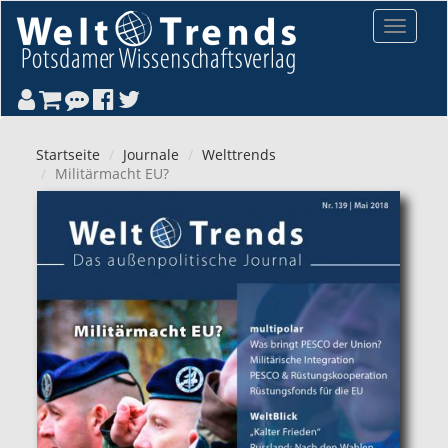
Direkt zum Inhalt
Toggle
navigat
Startseite
Journale
Welttrends
Militärmacht EU?