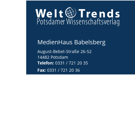
MedienHaus Babelsberg
August-Bebel-Straße 26-52
14482 Potsdam
Telefon:
0331 / 721 20 35
Fax:
0331 / 721 20 36