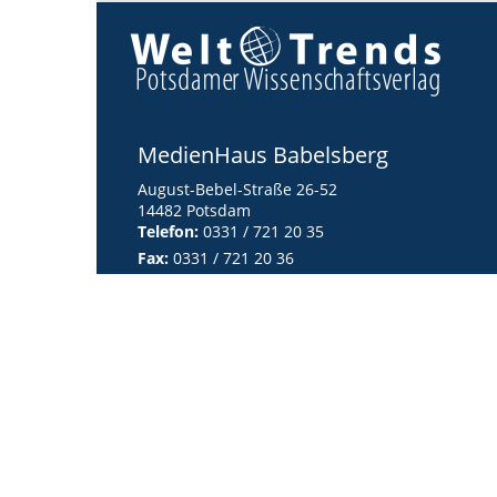
MedienHaus Babelsberg
August-Bebel-Straße 26-52
14482 Potsdam
Telefon:
0331 / 721 20 35
Fax:
0331 / 721 20 36