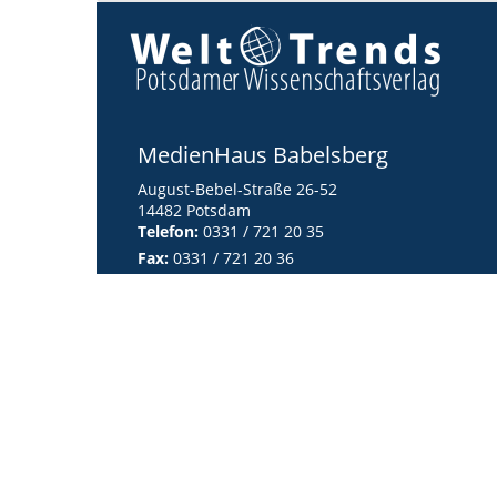
MedienHaus Babelsberg
August-Bebel-Straße 26-52
14482 Potsdam
Telefon:
0331 / 721 20 35
Fax:
0331 / 721 20 36