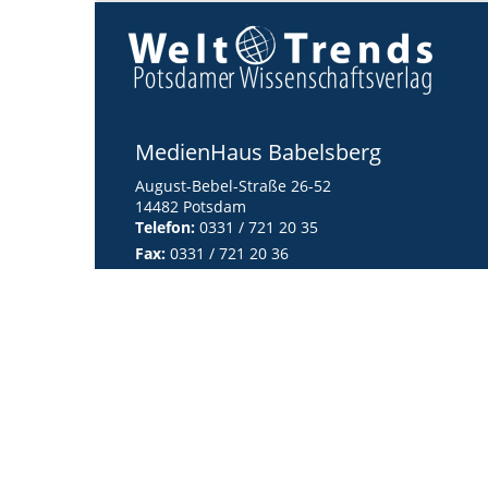
MedienHaus Babelsberg
August-Bebel-Straße 26-52
14482 Potsdam
Telefon:
0331 / 721 20 35
Fax:
0331 / 721 20 36