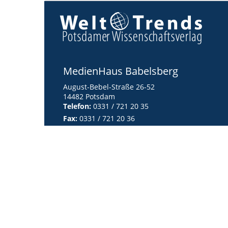
MedienHaus Babelsberg
August-Bebel-Straße 26-52
14482 Potsdam
Telefon:
0331 / 721 20 35
Fax:
0331 / 721 20 36