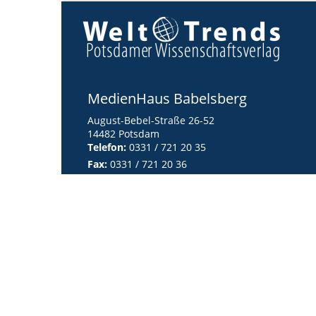
MedienHaus Babelsberg
August-Bebel-Straße 26-52
14482 Potsdam
Telefon:
0331 / 721 20 35
Fax:
0331 / 721 20 36