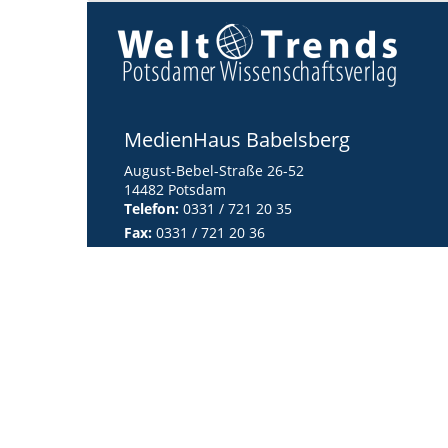
MedienHaus Babelsberg
August-Bebel-Straße 26-52
14482 Potsdam
Telefon:
0331 / 721 20 35
Fax:
0331 / 721 20 36