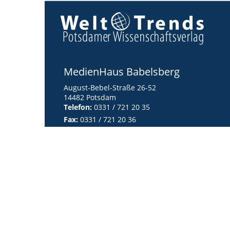
MedienHaus Babelsberg
August-Bebel-Straße 26-52
14482 Potsdam
Telefon:
0331 / 721 20 35
Fax:
0331 / 721 20 36