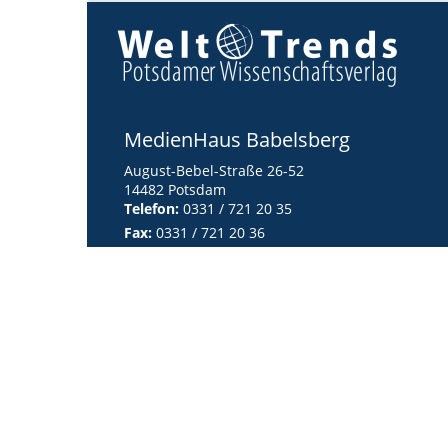
MedienHaus Babelsberg
August-Bebel-Straße 26-52
14482 Potsdam
Telefon:
0331 / 721 20 35
Fax:
0331 / 721 20 36