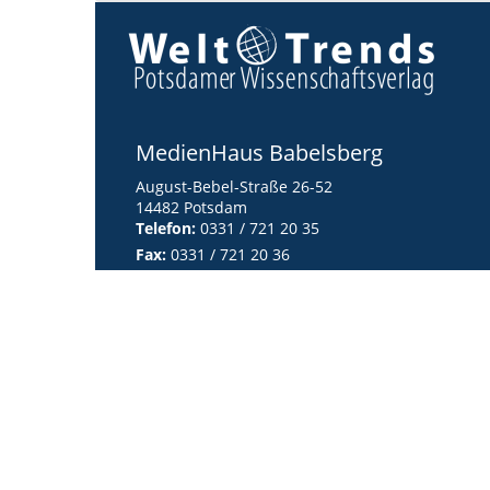
MedienHaus Babelsberg
August-Bebel-Straße 26-52
14482 Potsdam
Telefon:
0331 / 721 20 35
Fax:
0331 / 721 20 36