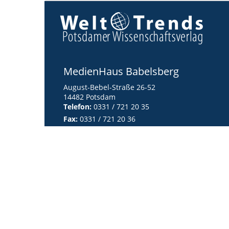
MedienHaus Babelsberg
August-Bebel-Straße 26-52
14482 Potsdam
Telefon:
0331 / 721 20 35
Fax:
0331 / 721 20 36