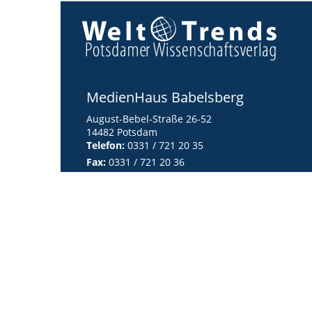
MedienHaus Babelsberg
August-Bebel-Straße 26-52
14482 Potsdam
Telefon:
0331 / 721 20 35
Fax:
0331 / 721 20 36