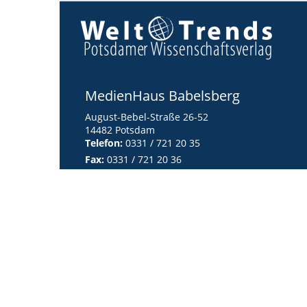
MedienHaus Babelsberg
August-Bebel-Straße 26-52
14482 Potsdam
Telefon:
0331 / 721 20 35
Fax:
0331 / 721 20 36