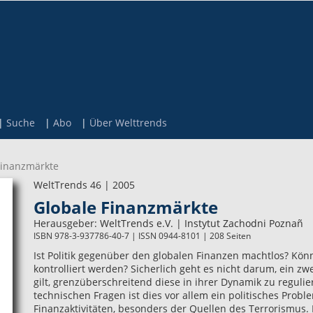
Suche
Abo
Über Welttrends
Finanzmärkte
WeltTrends 46 | 2005
Globale Finanzmärkte
Herausgeber:
WeltTrends e.V.
|
Instytut Zachodni Poznañ
ISBN 978-3-937786-40-7 | ISSN 0944-8101 | 208 Seiten
Ist Politik gegenüber den globalen Finanzen machtlos? Kön
kontrolliert werden? Sicherlich geht es nicht darum, ein z
gilt, grenzüberschreitend diese in ihrer Dynamik zu regulier
technischen Fragen ist dies vor allem ein politisches Probl
Finanzaktivitäten, besonders der Quellen des Terrorismus. 