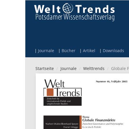
Direkt zum Inhalt
Journale
Bücher
Artikel
Downloads
Startseite
Journale
Welttrends
Globale 